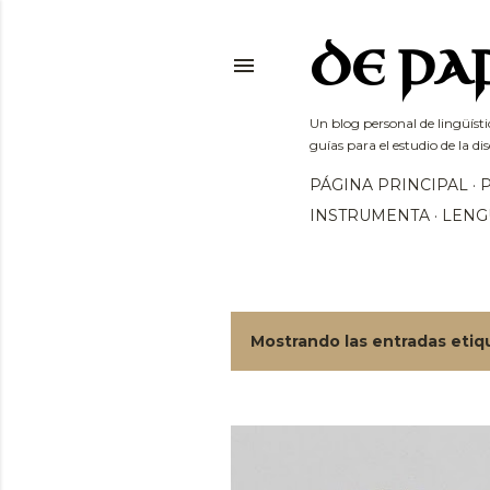
DE PA
Un blog personal de lingüísti
guías para el estudio de la dis
PÁGINA PRINCIPAL
INSTRUMENTA
LENG
Mostrando las entradas eti
E
n
t
r