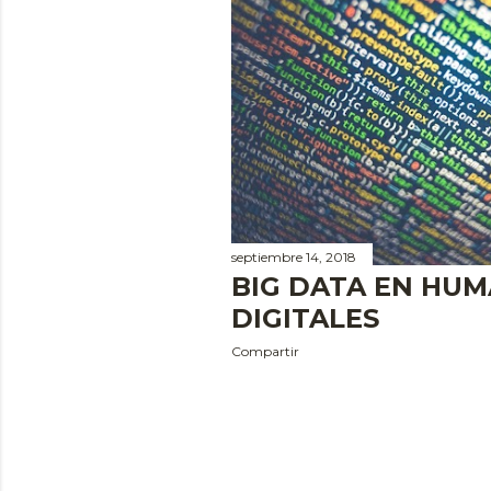
a
d
a
s
septiembre 14, 2018
BIG DATA EN HU
DIGITALES
Compartir