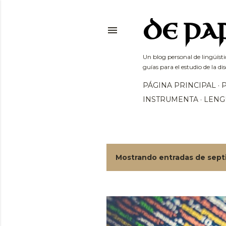
DE PA
Un blog personal de lingüísti
guías para el estudio de la dis
PÁGINA PRINCIPAL
INSTRUMENTA
LENG
Mostrando entradas de sept
E
n
t
r