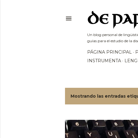
DE PA
Un blog personal de lingüísti
guías para el estudio de la dis
PÁGINA PRINCIPAL
INSTRUMENTA
LENG
Mostrando las entradas eti
E
n
t
r