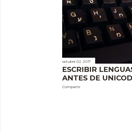
a
d
a
s
octubre 02, 2017
ESCRIBIR LENGUA
ANTES DE UNICO
Compartir