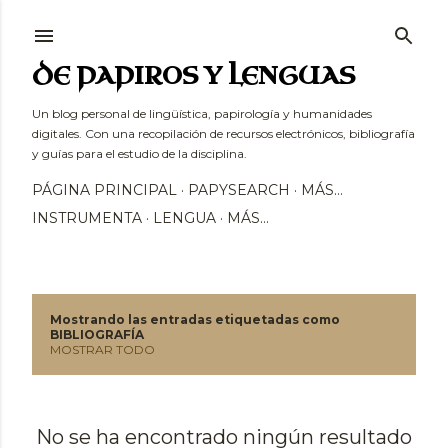
Ir al contenido principal
DE PAPIROS Y LENGUAS
Un blog personal de lingüística, papirología y humanidades
digitales. Con una recopilación de recursos electrónicos, bibliografía
y guías para el estudio de la disciplina.
PÁGINA PRINCIPAL
PAPYSEARCH
MÁS…
INSTRUMENTA
LENGUA
MÁS…
Mostrando las entradas etiquetadas como
E
BIBLIOGRAFÍA
MOSTRAR TODO
n
t
No se ha encontrado ningún resultado