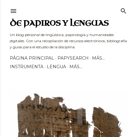
Ir al contenido principal
DE PAPIROS Y LENGUAS
Un blog personal de lingüística, papirología y humanidades
digitales. Con una recopilación de recursos electrónicos, bibliografía
y guías para el estudio de la disciplina.
PÁGINA PRINCIPAL
PAPYSEARCH
MÁS…
INSTRUMENTA
LENGUA
MÁS…
E
n
t