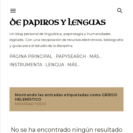
Ir al contenido principal
DE PAPIROS Y LENGUAS
Un blog personal de lingüística, papirología y humanidades
digitales. Con una recopilación de recursos electrónicos, bibliografía
y guías para el estudio de la disciplina.
PÁGINA PRINCIPAL
PAPYSEARCH
MÁS…
INSTRUMENTA
LENGUA
MÁS…
Mostrando las entradas etiquetadas como
GRIEGO
E
HELENÍSTICO
MOSTRAR TODO
n
t
No se ha encontrado ningún resultado